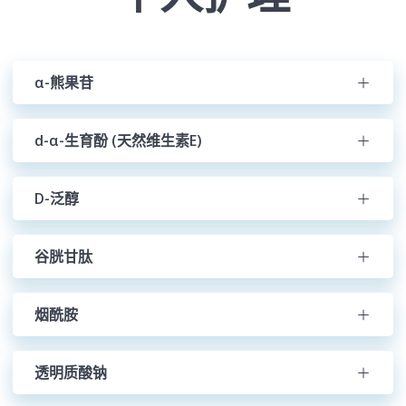
α-熊果苷
d-α-生育酚 (天然维生素E)
D-泛醇
谷胱甘肽
烟酰胺
透明质酸钠